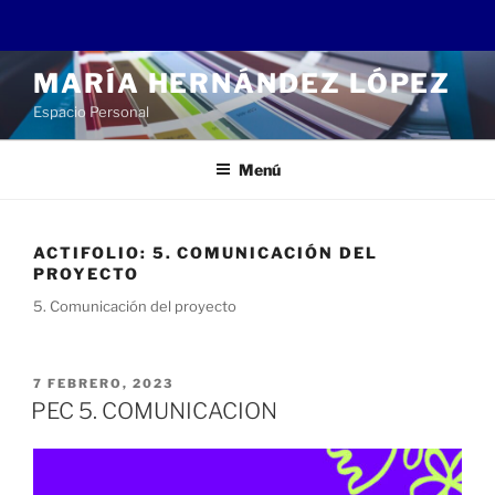
Saltar
MARÍA HERNÁNDEZ LÓPEZ
al
Espacio Personal
contenido
Menú
ACTIFOLIO:
5. COMUNICACIÓN DEL
PROYECTO
5. Comunicación del proyecto
PUBLICADO
7 FEBRERO, 2023
EL
PEC 5. COMUNICACION