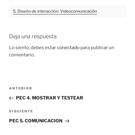
5. Diseño de interacción: Videocomunicación
Deja una respuesta
Lo siento, debes estar
conectado
para publicar un
comentario.
Navegación
Entrada
ANTERIOR
de
anterior:
PEC 4. MOSTRAR Y TESTEAR
entradas
Siguiente
SIGUIENTE
entrada
PEC 5. COMUNICACION