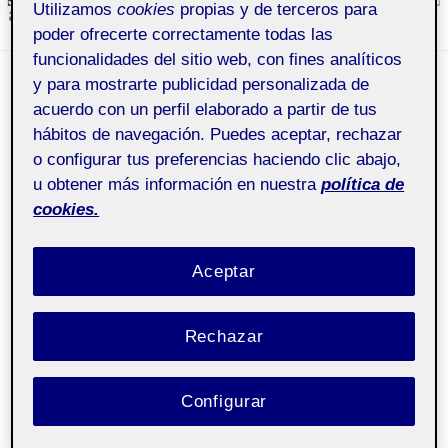
Utilizamos
cookies
propias y de terceros para
poder ofrecerte correctamente todas las
funcionalidades del sitio web, con fines analíticos
y para mostrarte publicidad personalizada de
PUBLICADO
6 FEBRERO, 2023
POR
MARÍA HERNÁNDEZ LÓPEZ
acuerdo con un perfil elaborado a partir de tus
EL
PEC 5. VIDEOCOMUNICACIÓN
hábitos de navegación. Puedes aceptar, rechazar
o configurar tus preferencias haciendo clic abajo,
u obtener más información en nuestra
política de
Diseño de Int.
Pública
cookies.
Procesos Métodos y
Técnicas
Aceptar
Hola! Aquí os dejo mi storyboard y mi bocetado de la
app de videoconferencia en un contexto de video-
Rechazar
clases. Un saludo.
Configurar