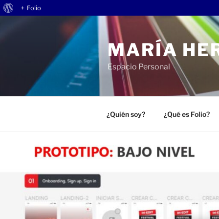
Acerca
+ Folio
Saltar
de
al
WordPress
MARÍA HE
contenido
Espacio Personal
¿Quién soy?
¿Qué es Folio?