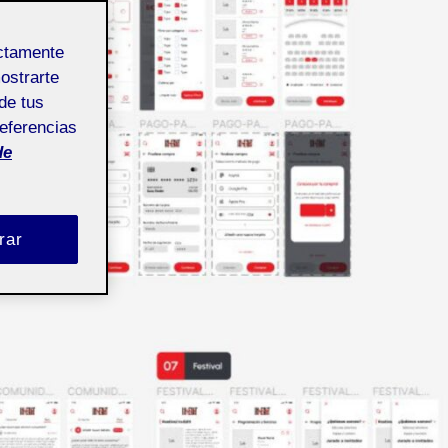
ectamente
mostrarte
de tus
referencias
de
rar