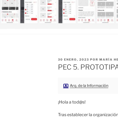
PUBLICADO
30 ENERO, 2023
POR
MARÍA H
EL
PEC 5. PROTOTIP
Arq. de la Información
¡Hola a tod@s!
Tras establecer la organización