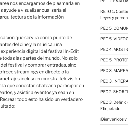
PEC 2. EVALU
 tarea nos encargamos de plasmarla en
 ayude a visualizar cual sería el
RETO 1: Context
arquitectura de la información
Leyes y percep
PEC 5. COMU
icación que servirá como punto de
PEC 5. VIDE
tes del cine y la música, una
PEC 4. MOST
xperiencia digital del festival In-Edit
 todas las partes del mundo. No solo
PEC 5. PROTO
el festival y comprar entradas, sino
PEC 3. MAPEA
 ofrece streamings en directo o la
metrajes incluso en nuestra televisión.
PEC 3. INTE
a que conectar, chatear o participar en
PEC 2. SHORT
arlos, y asistir a eventos ya sean en
 ¡Recrear todo esto ha sido un verdadero
PEC 3. Definici
sultado:
Etiquetado
¡Bienvenidos y 