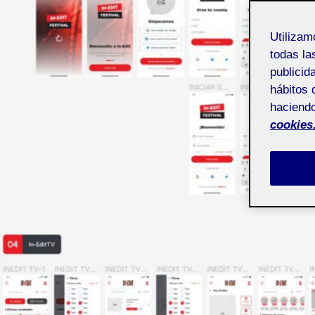
Utiliza
todas la
publicid
hábitos 
haciendo
cookies