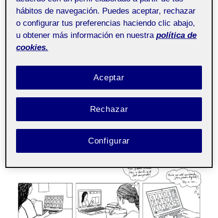
hábitos de navegación. Puedes aceptar, rechazar
o configurar tus preferencias haciendo clic abajo,
u obtener más información en nuestra
política de
cookies.
Aceptar
221 Dibujo y pensamiento visual 221_m4_359
.
5. Comunicación del proyecto
Rechazar
PUBLICADO
6 FEBRERO, 2023
EL
PEC 5. VIDEOCOMUNICACIÓN
Configurar