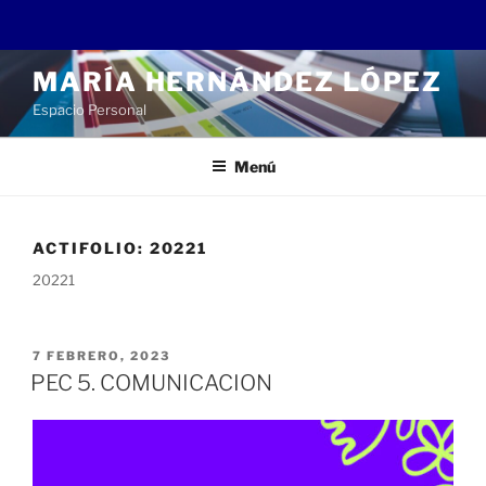
Saltar
MARÍA HERNÁNDEZ LÓPEZ
al
Espacio Personal
contenido
Menú
ACTIFOLIO:
20221
20221
PUBLICADO
7 FEBRERO, 2023
EL
PEC 5. COMUNICACION